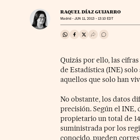
RAQUEL DÍAZ GUIJARRO
Madrid -
JUN
11, 2013 - 13:10
EDT
Compartir en Whatsapp
Compartir en Facebook
Compartir en Twitter
Desplegar Redes Soci
Ir a los comentar
Quizás por ello, las cifra
de Estadística (INE) solo
aquellos que solo han vivi
No obstante, los datos d
precisión. Según el INE,
propietario un total de 1
suministrada por los reg
conocido, pueden corres