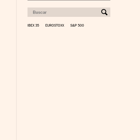
IBEX 35
EUROSTOXX
S&P 500