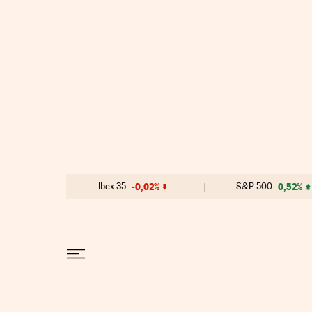
Ir al contenido
Ibex 35
-0,02%
S&P 500
0,52%