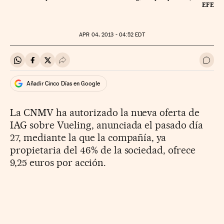
EFE
APR
04, 2013 - 04:52
EDT
Compartir en Whatsapp
Compartir en Facebook
Compartir en Twitter
Desplegar Redes Sociales
Ir a 
Añadir Cinco Días en Google
La CNMV ha autorizado la nueva oferta de
IAG sobre Vueling, anunciada el pasado día
27, mediante la que la compañía, ya
propietaria del 46% de la sociedad, ofrece
9,25 euros por acción.