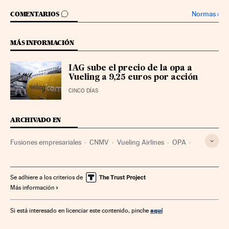
IR A LOS COMENTARIOS
Normas
›
COMENTARIOS
MÁS INFORMACIÓN
IAG sube el precio de la opa a
Vueling a 9,25 euros por acción
CINCO DÍAS
ARCHIVADO EN
Fusiones empresariales
CNMV
Vueling Airlines
OPA
Acciones
Iberia
Operaciones bursátiles
Títulos valores
Organismos económicos
IAG
Se adhiere a los criterios de
Más información
Aerolíneas bajo costo
Bolsa
Reino Unido
Europa occidental
Servicios bancarios
aquí
Si está interesado en licenciar este contenido, pinche
Mercados financieros
Banca
Europa
España