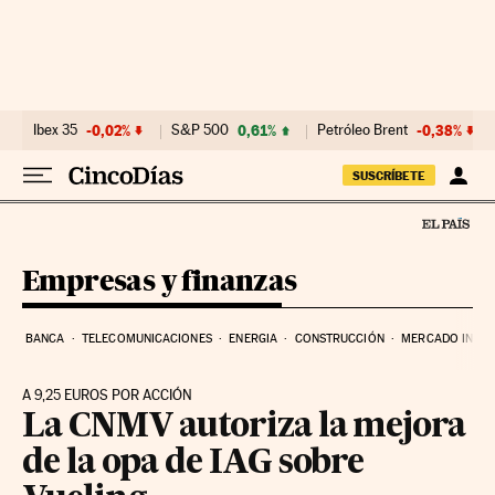
Ir al contenido
Ibex 35
-0,02%
S&P 500
0,61%
Petróleo Brent
-0,38%
SUSCRÍBETE
Empresas y finanzas
BANCA
TELECOMUNICACIONES
ENERGIA
CONSTRUCCIÓN
MERCADO INMOB
A 9,25 EUROS POR ACCIÓN
La CNMV autoriza la mejora
de la opa de IAG sobre