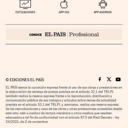
COTIZACIONES
APP IOS
APP ANDROID
©
EDICIONES EL PAÍS
Cinco Días en F
Cinco Días e
Cinco 
EL PAÍS ejerce la oposición expresa frente al uso de sus obras y prestaciones en
la elaboración de revistas de prensa prevista en el artículo 32.1 del TRLPI;
también realiza la reserva expresa frente a la reproducción, distribución y
comunicación pública de sus trabajos y artículos sobre temas de actualidad
prevista en el artículo 33.1 del TRLPI; y, asimismo, realiza una reserva expresa
de las reproducciones y usos de las obras y otras prestaciones accesibles desde
este sitio web a medios de lectura mecánica u otros medios que resulten
adecuados a tal fin de conformidad con el artículo 67.3 del Real Decreto - ley
24/2021, de 2 de noviembre