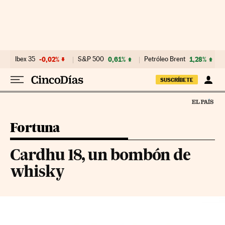
Ir al contenido
Ibex 35
-0,02%
S&P 500
0,61%
Petróleo Brent
1,28%
SUSCRÍBETE
Fortuna
Cardhu 18, un bombón de
whisky