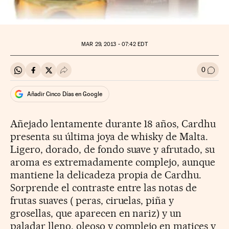
MAR
29, 2013 - 07:42
EDT
0
Compartir en Whatsapp
Compartir en Facebook
Compartir en Twitter
Desplegar Redes Sociales
Ir a l
Añadir Cinco Días en Google
Añejado lentamente durante 18 años, Cardhu
presenta su última joya de whisky de Malta.
Ligero, dorado, de fondo suave y afrutado, su
aroma es extremadamente complejo, aunque
mantiene la delicadeza propia de Cardhu.
Sorprende el contraste entre las notas de
frutas suaves ( peras, ciruelas, piña y
grosellas, que aparecen en nariz) y un
paladar lleno, oleoso y complejo en matices y