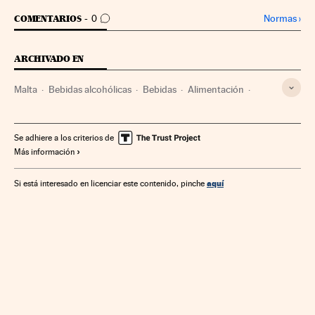
IR A LOS COMENTARIOS
Normas
›
COMENTARIOS
0
ARCHIVADO EN
Malta
Bebidas alcohólicas
Bebidas
Alimentación
Alimentos
Europa sur
Industria
Europa
Se adhiere a los criterios de
Más información
aquí
Si está interesado en licenciar este contenido, pinche