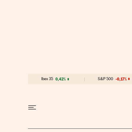
Ir al contenido
Ibex 35
0,42%
S&P 500
-0,17%