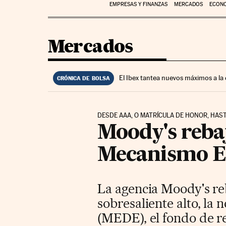
EMPRESAS Y FINANZAS
MERCADOS
ECON
Mercados
El Ibex tantea nuevos máximos a la
CRÓNICA DE BOLSA
DESDE AAA, O MATRÍCULA DE HONOR, HAST
Moody's rebaj
Mecanismo Eu
La agencia Moody's reb
sobresaliente alto, la
(MEDE), el fondo de r