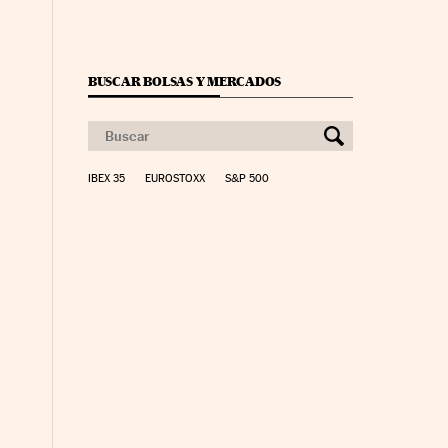
BUSCAR BOLSAS Y MERCADOS
IBEX 35
EUROSTOXX
S&P 500
ancieros Cinco Días en Facebook
 Financieros Cinco Días en Twitter