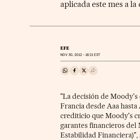
aplicada este mes a la 
EFE
NOV
30, 2012 - 18:21
EST
Compartir en Whatsapp
Compartir en Facebook
Compartir en Twitter
Desplegar Redes Soci
"La decisión de Moody's e
Francia desde Aaa hasta A
crediticio que Moody's cr
garantes financieros de
Estabilidad Financiera)"