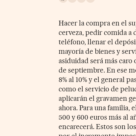
Compartir en Whatsapp
Compartir en Facebook
Compartir en Twitter
Desplegar Redes Soci
Hacer la compra en el su
cerveza, pedir comida a do
teléfono, llenar el depós
mayoría de bienes y ser
asiduidad será más caro 
de septiembre. En ese m
8% al 10% y el general p
como el servicio de peluqu
aplicarán el gravamen ge
ahora. Para una familia,
500 y 600 euros más al añ
encarecerá. Estos son lo
por el incremento imposi