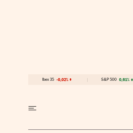
Ir al contenido
Ibex 35
-0,02%
S&P 500
0,61%