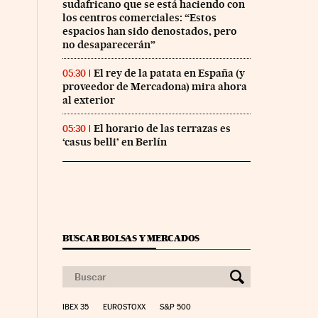
sudafricano que se está haciendo con
los centros comerciales: “Estos
espacios han sido denostados, pero
no desaparecerán”
El rey de la patata en España (y
05:30
proveedor de Mercadona) mira ahora
al exterior
El horario de las terrazas es
05:30
‘casus belli’ en Berlín
BUSCAR BOLSAS Y MERCADOS
IBEX 35
EUROSTOXX
S&P 500