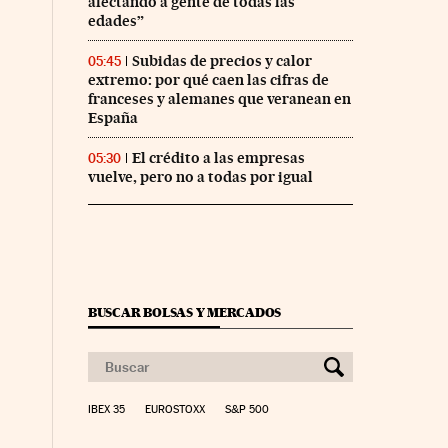
afectando a gente de todas las
edades”
Subidas de precios y calor
05:45
extremo: por qué caen las cifras de
franceses y alemanes que veranean en
España
El crédito a las empresas
05:30
vuelve, pero no a todas por igual
BUSCAR BOLSAS Y MERCADOS
IBEX 35
EUROSTOXX
S&P 500