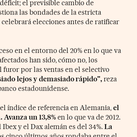
déficit; el previsible cambio de
tiona las bondades de la estricta
a
celebrará elecciones antes de ratificar
ceso en el entorno del 20% en lo que va
afectados han sido, cómo no, los
l furor por las ventas en el selectivo
iado lejos y demasiado rápido",
reza
 banco estadounidense.
del índice de referencia en Alemania,
el
a. Avanza un 13,8%
en lo que va de 2012.
l Ibex y el Dax alemán es del 34%.
La
os cinco últimos años rondaba entre el