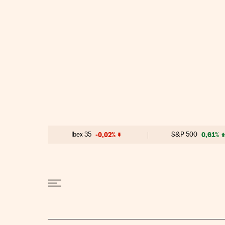
Ir al contenido
Ibex 35
-0,02%
S&P 500
0,61%