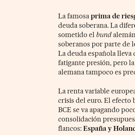
La famosa
prima de ries
deuda soberana. La difere
sometido el
bund
alemán 
soberanos por parte de l
La deuda española lleva
fatigante presión, pero la
alemana tampoco es prec
La renta variable europea
crisis del euro. El efect
BCE se va apagando poco 
consolidación presupuest
flancos:
España y Holan