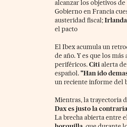
alcanzar los objetivos de 
Gobierno en Francia cues
austeridad fiscal;
Irland
el pacto
El Ibex acumula un retro
de año. Y es que los más 
periféricos.
Citi
alerta de
español.
"Han ido demas
un reciente informe del
Mientras, la trayectoria 
Dax es justo la contrari
La brecha abierta entre e
horquilla
, que durante l