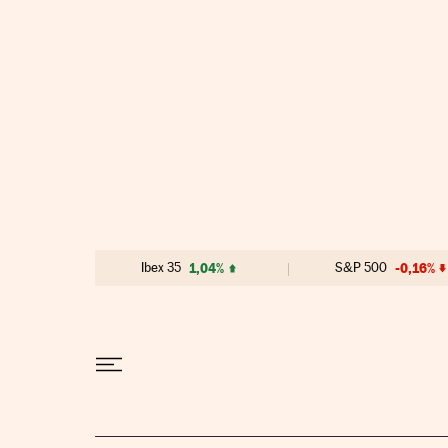
Ir al contenido
Ibex 35
1,04%
S&P 500
-0,16%