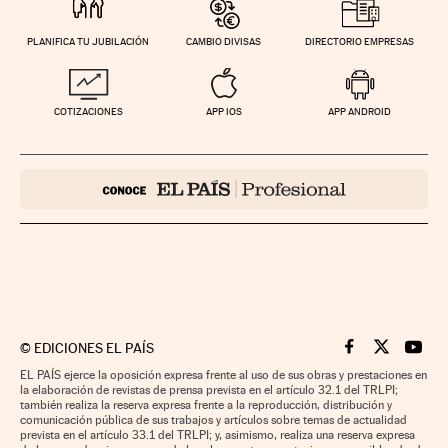
PLANIFICA TU JUBILACIÓN
CAMBIO DIVISAS
DIRECTORIO EMPRESAS
COTIZACIONES
APP IOS
APP ANDROID
©
EDICIONES EL PAÍS
Cinco Días en F
Cinco Días e
Cinco 
EL PAÍS ejerce la oposición expresa frente al uso de sus obras y prestaciones en
la elaboración de revistas de prensa prevista en el artículo 32.1 del TRLPI;
también realiza la reserva expresa frente a la reproducción, distribución y
comunicación pública de sus trabajos y artículos sobre temas de actualidad
prevista en el artículo 33.1 del TRLPI; y, asimismo, realiza una reserva expresa