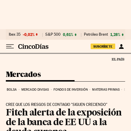
Ir al contenido
Ibex 35
-0,02%
S&P 500
0,61%
Petróleo Brent
1,28%
SUSCRÍBETE
Mercados
BOLSA
MERCADO DIVISAS
FONDOS DE INVERSIÓN
MATERIAS PRIMAS
DEU
CREE QUE LOS RIESGOS DE CONTAGIO "SIGUEN CRECIENDO"
Fitch alerta de la exposición
de la banca de EE UU a la