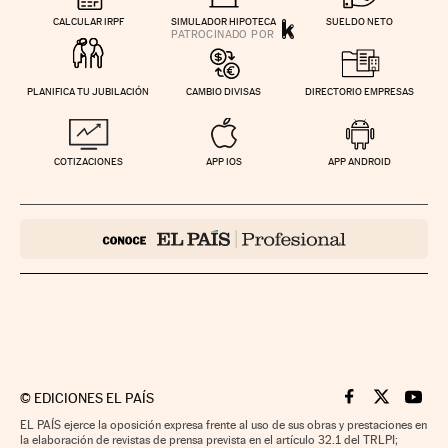
CALCULAR IRPF
SIMULADOR HIPOTECA
SUELDO NETO
PLANIFICA TU JUBILACIÓN
CAMBIO DIVISAS
DIRECTORIO EMPRESAS
COTIZACIONES
APP IOS
APP ANDROID
©
EDICIONES EL PAÍS
Cinco Días en F
Cinco Días e
Cinco 
EL PAÍS ejerce la oposición expresa frente al uso de sus obras y prestaciones en
la elaboración de revistas de prensa prevista en el artículo 32.1 del TRLPI;