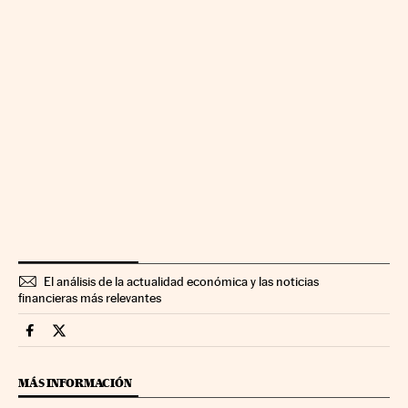
El análisis de la actualidad económica y las noticias
financieras más relevantes
Mercados Financieros Cinco Días en Facebook
Mercados Financieros Cinco Días en Twitter
MÁS INFORMACIÓN