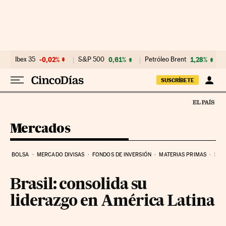
Ir al contenido
Ibex 35
-0,02%
S&P 500
0,61%
Petróleo Brent
1,28%
SUSCRÍBETE
Mercados
BOLSA
MERCADO DIVISAS
FONDOS DE INVERSIÓN
MATERIAS PRIMAS
DEU
Brasil: consolida su
liderazgo en América Latina