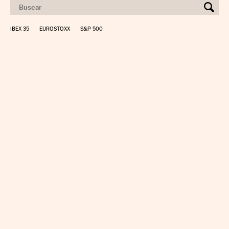
IBEX 35
EUROSTOXX
S&P 500
CALCULAR IRPF
SIMULADOR HIPOTECA
SUELDO NETO
PLANIFICA TU JUBILACIÓN
CAMBIO DIVISAS
DIRECTORIO EMPRESAS