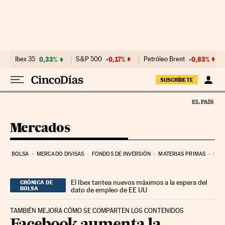
Ir al contenido
Ibex 35
0,33%
S&P 500
-0,17%
Petróleo Brent
-0,83%
SUSCRÍBETE
Mercados
BOLSA
MERCADO DIVISAS
FONDOS DE INVERSIÓN
MATERIAS PRIMAS
DEU
El Ibex tantea nuevos máximos a la espera del
CRÓNICA DE
BOLSA
dato de empleo de EE UU
TAMBIÉN MEJORA CÓMO SE COMPARTEN LOS CONTENIDOS