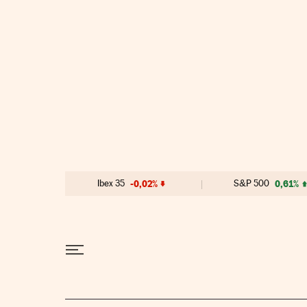
Ir al contenido
Ibex 35
-0,02%
S&P 500
0,61%