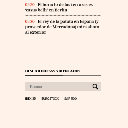
El horario de las terrazas es
05:30
‘casus belli’ en Berlín
El rey de la patata en España (y
05:30
proveedor de Mercadona) mira ahora
al exterior
BUSCAR BOLSAS Y MERCADOS
IBEX 35
EUROSTOXX
S&P 500