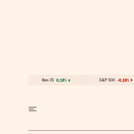
Ir al contenido
Ibex 35
0,16%
S&P 500
-0,16%