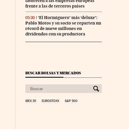
favorecen a las empresas europeas
frente a las de terceros países
‘El Hormiguero’ más ‘deluxe’:
05:30
Pablo Motos y su socio se reparten un
récord de nueve millones en
dividendos con su productora
BUSCAR BOLSAS Y MERCADOS
IBEX 35
EUROSTOXX
S&P 500