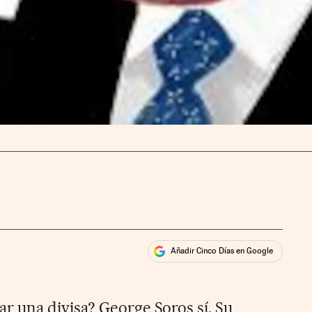
Añadir Cinco Días en Google
ales
 una divisa? George Soros sí. Su