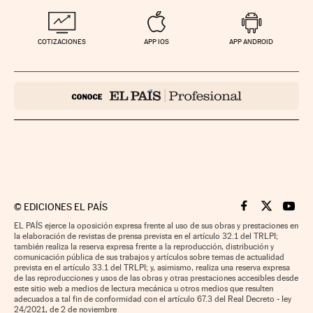
COTIZACIONES
APP IOS
APP ANDROID
©
EDICIONES EL PAÍS
Cinco Días en F
Cinco Días e
Cinco 
EL PAÍS ejerce la oposición expresa frente al uso de sus obras y prestaciones en
la elaboración de revistas de prensa prevista en el artículo 32.1 del TRLPI;
también realiza la reserva expresa frente a la reproducción, distribución y
comunicación pública de sus trabajos y artículos sobre temas de actualidad
prevista en el artículo 33.1 del TRLPI; y, asimismo, realiza una reserva expresa
de las reproducciones y usos de las obras y otras prestaciones accesibles desde
este sitio web a medios de lectura mecánica u otros medios que resulten
adecuados a tal fin de conformidad con el artículo 67.3 del Real Decreto - ley
24/2021, de 2 de noviembre