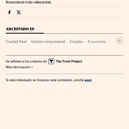
financieras más relevantes
Economia Cinco Días en Facebook
Economia Cinco Días en Twitter
ARCHIVADO EN
Ciudad Real
Gestión empresarial
Empleo
Economía
Se adhiere a los criterios de
Más información
aquí
Si está interesado en licenciar este contenido, pinche