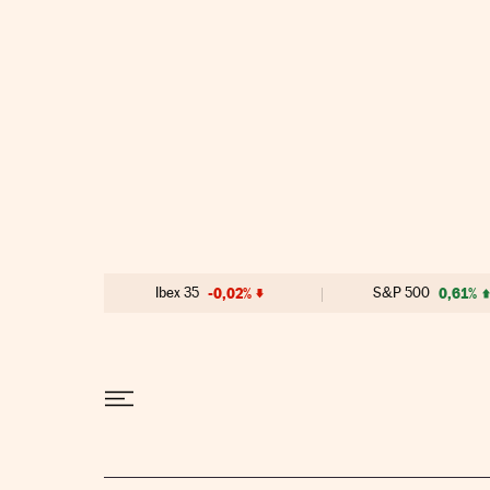
Ir al contenido
Ibex 35
-0,02%
S&P 500
0,61%