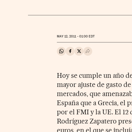
MAY
12, 2011 - 01:00
EDT
Compartir en Whatsapp
Compartir en Facebook
Compartir en Twitter
Desplegar Redes Soci
Hoy se cumple un año des
mayor ajuste de gasto de 
mercados, que amenazaba
España que a Grecia, el p
por el FMI y la UE. El 12
Rodríguez Zapatero pres
euros, en el que se incluí