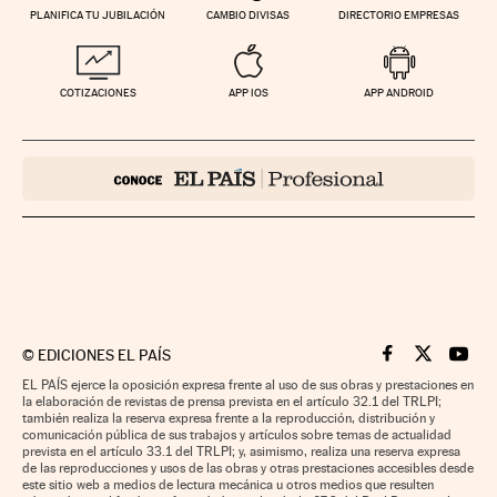
PLANIFICA TU JUBILACIÓN
CAMBIO DIVISAS
DIRECTORIO EMPRESAS
COTIZACIONES
APP IOS
APP ANDROID
©
EDICIONES EL PAÍS
Cinco Días en F
Cinco Días e
Cinco 
EL PAÍS ejerce la oposición expresa frente al uso de sus obras y prestaciones en
la elaboración de revistas de prensa prevista en el artículo 32.1 del TRLPI;
también realiza la reserva expresa frente a la reproducción, distribución y
comunicación pública de sus trabajos y artículos sobre temas de actualidad
prevista en el artículo 33.1 del TRLPI; y, asimismo, realiza una reserva expresa
de las reproducciones y usos de las obras y otras prestaciones accesibles desde
este sitio web a medios de lectura mecánica u otros medios que resulten