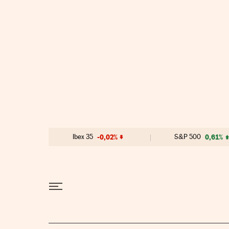
Ir al contenido
Ibex 35
-0,02%
S&P 500
0,61%