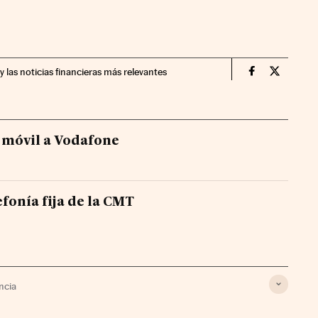
y las noticias financieras más relevantes
Companias Ci
Compania
a móvil a Vodafone
efonía fija de la CMT
ncia