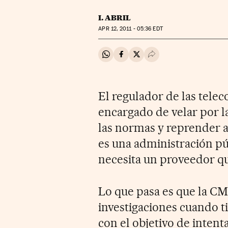
I. ABRIL
APR
12, 2011 - 05:36
EDT
Compartir en Whatsapp
Compartir en Facebook
Compartir en Twitter
Desplegar Redes Soci
El regulador de las tele
encargado de velar por l
las normas y reprender a
es una administración pú
necesita un proveedor que
Lo que pasa es que la C
investigaciones cuando ti
con el objetivo de inten