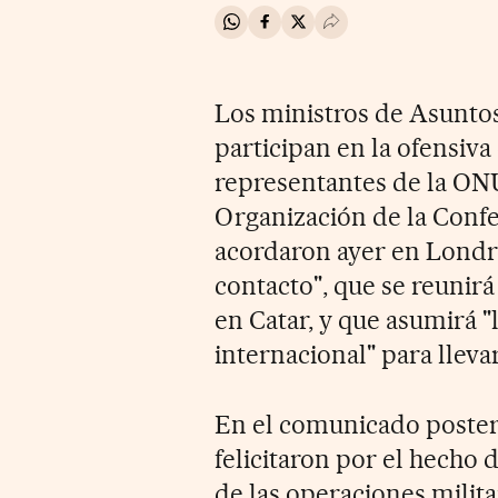
Compartir en Whatsapp
Compartir en Facebook
Compartir en Twitter
Desplegar Redes Soci
Los ministros de Asuntos
participan en la ofensiva 
representantes de la ONU,
Organización de la Confe
acordaron ayer en Londr
contacto", que se reunir
en Catar, y que asumirá "
internacional" para llevar
En el comunicado posterio
felicitaron por el hecho
de las operaciones milit