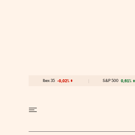
Ir al contenido
Ibex 35
-0,02%
S&P 500
0,61%