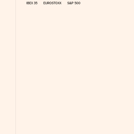
IBEX 35
EUROSTOXX
S&P 500
co Días en Facebook
 Cinco Días en Twitter