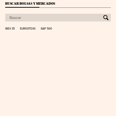
BUSCAR BOLSAS Y MERCADOS
IBEX 35
EUROSTOXX
S&P 500
CALCULAR IRPF
SIMULADOR HIPOTECA
SUELDO NETO