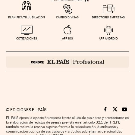
PLANIFICA TU JUBILACIÓN
CAMBIO DIVISAS
DIRECTORIO EMPRESAS
COTIZACIONES
APP IOS
APP ANDROID
©
EDICIONES EL PAÍS
Cinco Días en F
Cinco Días e
Cinco 
EL PAÍS ejerce la oposición expresa frente al uso de sus obras y prestaciones en
la elaboración de revistas de prensa prevista en el artículo 32.1 del TRLPI;
también realiza la reserva expresa frente a la reproducción, distribución y
comunicación pública de sus trabajos y artículos sobre temas de actualidad