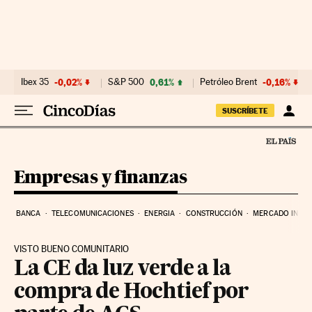
Ir al contenido
Ibex 35
-0,02%
S&P 500
0,61%
Petróleo Brent
-0,16%
SUSCRÍBETE
Empresas y finanzas
BANCA
TELECOMUNICACIONES
ENERGIA
CONSTRUCCIÓN
MERCADO INMOB
VISTO BUENO COMUNITARIO
La CE da luz verde a la
compra de Hochtief por