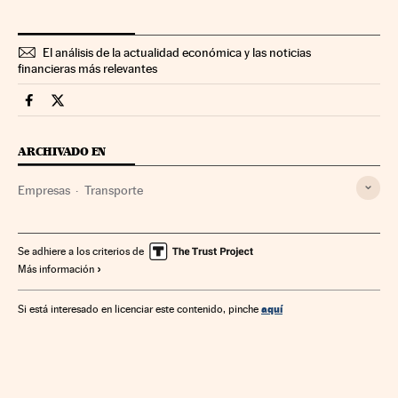
El análisis de la actualidad económica y las noticias
financieras más relevantes
Companias Cinco Días en Facebook
Companias Cinco Días en Twitter
ARCHIVADO EN
Empresas
Transporte
Se adhiere a los criterios de
Más información
aquí
Si está interesado en licenciar este contenido, pinche