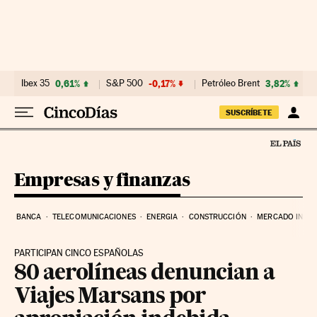
Ir al contenido
Ibex 35
0,61%
S&P 500
-0,17%
Petróleo Brent
3,82%
SUSCRÍBETE
Empresas y finanzas
BANCA
TELECOMUNICACIONES
ENERGIA
CONSTRUCCIÓN
MERCADO INMOB
PARTICIPAN CINCO ESPAÑOLAS
80 aerolíneas denuncian a
Viajes Marsans por