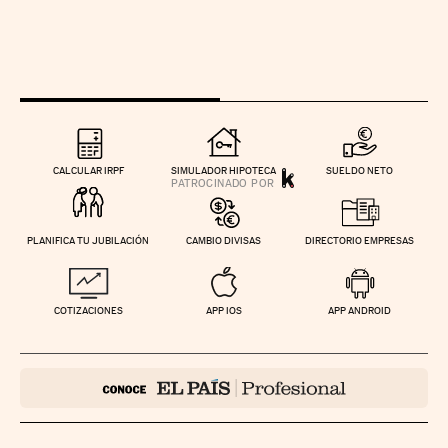
CALCULAR IRPF
SIMULADOR HIPOTECA
SUELDO NETO
PLANIFICA TU JUBILACIÓN
CAMBIO DIVISAS
DIRECTORIO EMPRESAS
COTIZACIONES
APP IOS
APP ANDROID