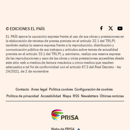
©
EDICIONES EL PAÍS
Cinco Días en F
Cinco Días e
Cinco 
EL PAÍS ejerce la oposición expresa frente al uso de sus obras y prestaciones en
la elaboración de revistas de prensa prevista en el artículo 32.1 del TRLPI;
también realiza la reserva expresa frente a la reproducción, distribución y
comunicación pública de sus trabajos y artículos sobre temas de actualidad
prevista en el artículo 33.1 del TRLPI; y, asimismo, realiza una reserva expresa
de las reproducciones y usos de las obras y otras prestaciones accesibles desde
este sitio web a medios de lectura mecánica u otros medios que resulten
adecuados a tal fin de conformidad con el artículo 67.3 del Real Decreto - ley
24/2021, de 2 de noviembre
Contacto
Aviso legal
Política cookies
Configuración de cookies
Política de privacidad
Accesibilidad
Mapa
RSS
Newsletters
Últimas noticias
Webs de PRISA