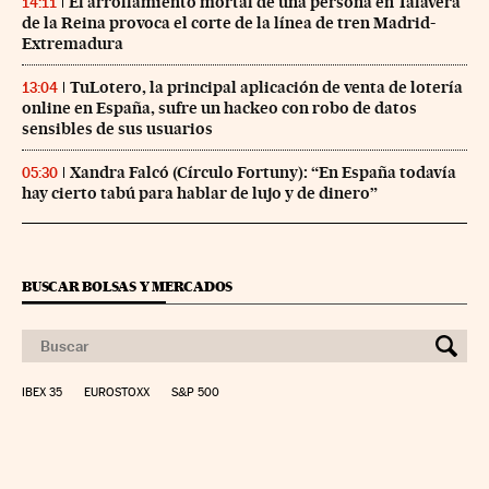
El arrollamiento mortal de una persona en Talavera
14:11
de la Reina provoca el corte de la línea de tren Madrid-
Extremadura
TuLotero, la principal aplicación de venta de lotería
13:04
online en España, sufre un hackeo con robo de datos
sensibles de sus usuarios
Xandra Falcó (Círculo Fortuny): “En España todavía
05:30
hay cierto tabú para hablar de lujo y de dinero”
BUSCAR BOLSAS Y MERCADOS
IBEX 35
EUROSTOXX
S&P 500