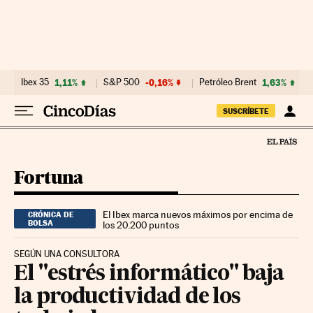
Ir al contenido
Ibex 35
1,11%
S&P 500
-0,16%
Petróleo Brent
1,63%
SUSCRÍBETE
Fortuna
El Ibex marca nuevos máximos por encima de
CRÓNICA DE
BOLSA
los 20.200 puntos
SEGÚN UNA CONSULTORA
El "estrés informático" baja
la productividad de los