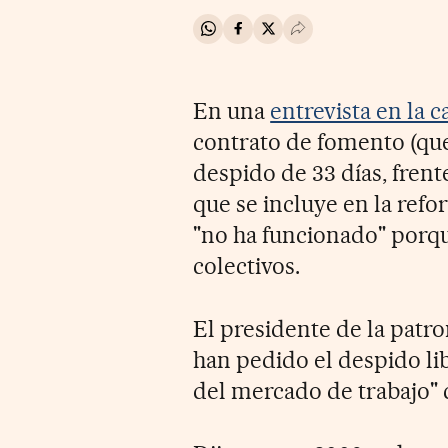
Compartir en Whatsapp
Compartir en Facebook
Compartir en Twitter
Desplegar Redes Soci
En una
entrevista en la 
contrato de fomento (qu
despido de 33 días, frent
que se incluye en la ref
"no ha funcionado" porqu
colectivos.
El presidente de la patr
han pedido el despido lib
del mercado de trabajo" 