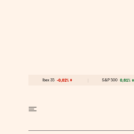
Ir al contenido
Ibex 35
-0,02%
S&P 500
0,61%