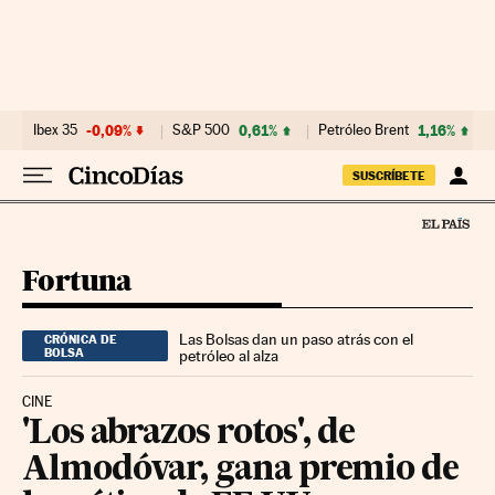
Ir al contenido
Ibex 35
-0,09%
S&P 500
0,61%
Petróleo Brent
1,16%
SUSCRÍBETE
Fortuna
Las Bolsas dan un paso atrás con el
CRÓNICA DE
BOLSA
petróleo al alza
CINE
'Los abrazos rotos', de
Almodóvar, gana premio de