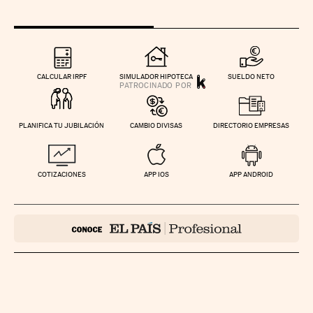
CALCULAR IRPF
SIMULADOR HIPOTECA
SUELDO NETO
PLANIFICA TU JUBILACIÓN
CAMBIO DIVISAS
DIRECTORIO EMPRESAS
COTIZACIONES
APP IOS
APP ANDROID