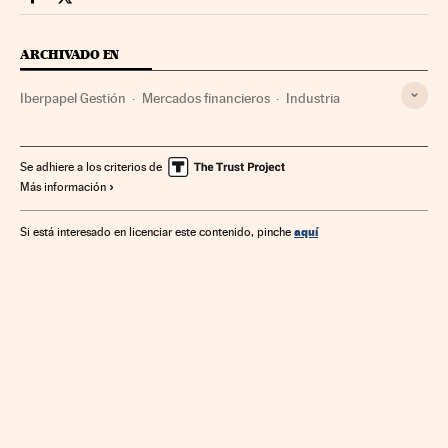
Mercados Financieros Cinco Días en Facebook
Mercados Financieros Cinco Días en Twitter
ARCHIVADO EN
Iberpapel Gestión
Mercados financieros
Industria
Se adhiere a los criterios de
Más información
aquí
Si está interesado en licenciar este contenido, pinche