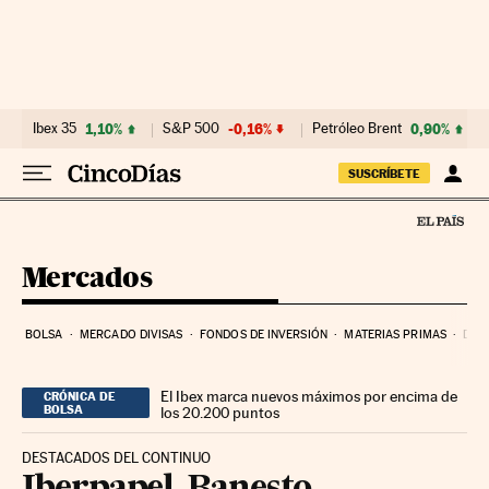
Ir al contenido
Ibex 35
1,10%
S&P 500
-0,16%
Petróleo Brent
0,90%
SUSCRÍBETE
Mercados
BOLSA
MERCADO DIVISAS
FONDOS DE INVERSIÓN
MATERIAS PRIMAS
DEU
El Ibex marca nuevos máximos por encima de
CRÓNICA DE
BOLSA
los 20.200 puntos
DESTACADOS DEL CONTINUO