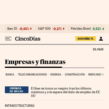
Ir al contenido
Ibex 35
-0,43%
S&P 500
-0,17%
Petróleo Brent
0,52%
SUSCRÍBETE
Empresas y finanzas
BANCA
TELECOMUNICACIONES
ENERGIA
CONSTRUCCIÓN
MERCADO INMOB
El Ibex se toma un respiro tras los últimos
CRÓNICA
DE BOLSA
máximos y a la espera del dato de empleo de EE
UU
INFRAESTRUCTURAS