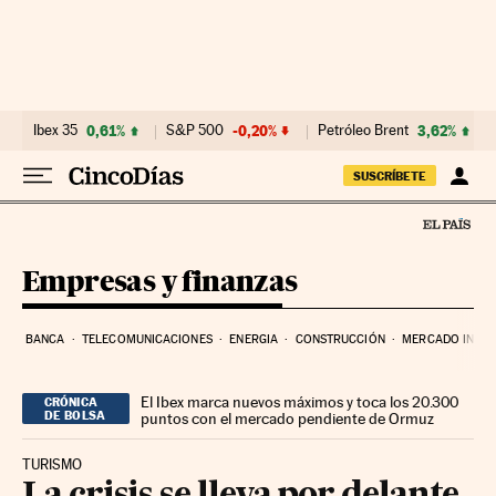
Ir al contenido
Ibex 35
0,61%
S&P 500
-0,20%
Petróleo Brent
3,62%
SUSCRÍBETE
Empresas y finanzas
BANCA
TELECOMUNICACIONES
ENERGIA
CONSTRUCCIÓN
MERCADO INMOB
El Ibex marca nuevos máximos y toca los 20.300
CRÓNICA
DE BOLSA
puntos con el mercado pendiente de Ormuz
TURISMO