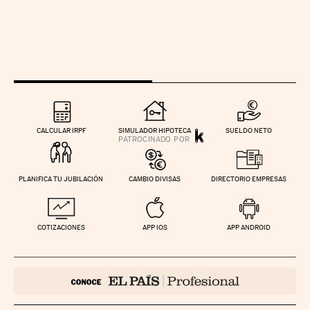
CALCULAR IRPF
SIMULADOR HIPOTECA
SUELDO NETO
PLANIFICA TU JUBILACIÓN
CAMBIO DIVISAS
DIRECTORIO EMPRESAS
COTIZACIONES
APP IOS
APP ANDROID