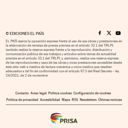
©
EDICIONES EL PAÍS
Cinco Días en F
Cinco Días e
Cinco 
EL PAÍS ejerce la oposición expresa frente al uso de sus obras y prestaciones en
la elaboración de revistas de prensa prevista en el artículo 32.1 del TRLPI;
también realiza la reserva expresa frente a la reproducción, distribución y
comunicación pública de sus trabajos y artículos sobre temas de actualidad
prevista en el artículo 33.1 del TRLPI; y, asimismo, realiza una reserva expresa
de las reproducciones y usos de las obras y otras prestaciones accesibles desde
este sitio web a medios de lectura mecánica u otros medios que resulten
adecuados a tal fin de conformidad con el artículo 67.3 del Real Decreto - ley
24/2021, de 2 de noviembre
Contacto
Aviso legal
Política cookies
Configuración de cookies
Política de privacidad
Accesibilidad
Mapa
RSS
Newsletters
Últimas noticias