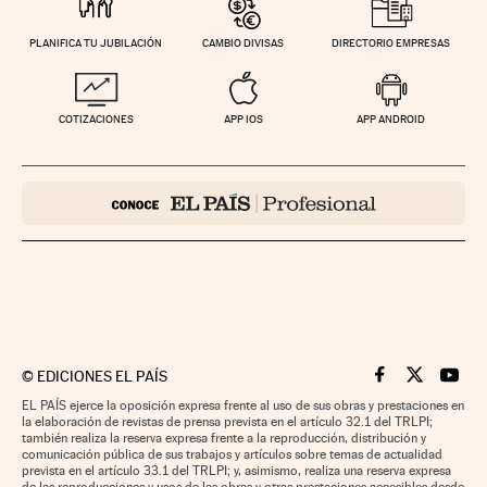
PLANIFICA TU JUBILACIÓN
CAMBIO DIVISAS
DIRECTORIO EMPRESAS
COTIZACIONES
APP IOS
APP ANDROID
©
EDICIONES EL PAÍS
Cinco Días en F
Cinco Días e
Cinco 
EL PAÍS ejerce la oposición expresa frente al uso de sus obras y prestaciones en
la elaboración de revistas de prensa prevista en el artículo 32.1 del TRLPI;
también realiza la reserva expresa frente a la reproducción, distribución y
comunicación pública de sus trabajos y artículos sobre temas de actualidad
prevista en el artículo 33.1 del TRLPI; y, asimismo, realiza una reserva expresa
de las reproducciones y usos de las obras y otras prestaciones accesibles desde