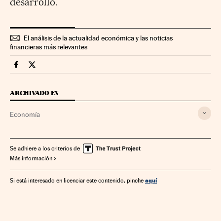
desarrollo.
El análisis de la actualidad económica y las noticias
financieras más relevantes
Economia Cinco Días en Facebook
Economia Cinco Días en Twitter
ARCHIVADO EN
Economía
Se adhiere a los criterios de
Más información
aquí
Si está interesado en licenciar este contenido, pinche