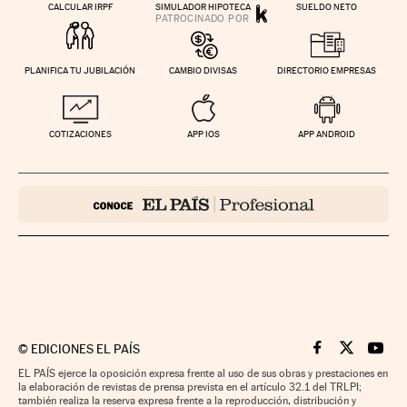
CALCULAR IRPF
SIMULADOR HIPOTECA
SUELDO NETO
PLANIFICA TU JUBILACIÓN
CAMBIO DIVISAS
DIRECTORIO EMPRESAS
COTIZACIONES
APP IOS
APP ANDROID
©
EDICIONES EL PAÍS
Cinco Días en F
Cinco Días e
Cinco 
EL PAÍS ejerce la oposición expresa frente al uso de sus obras y prestaciones en
la elaboración de revistas de prensa prevista en el artículo 32.1 del TRLPI;
también realiza la reserva expresa frente a la reproducción, distribución y