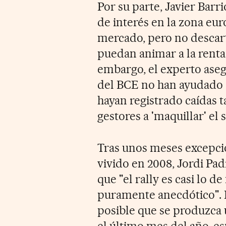
Por su parte, Javier Barri
de interés en la zona eu
mercado, pero no descart
puedan animar a la renta 
embargo, el experto aseg
del BCE no han ayudado a
hayan registrado caídas t
gestores a 'maquillar' el 
Tras unos meses excepci
vivido en 2008, Jordi Pad
que "el rally es casi lo d
puramente anecdótico". P
posible que se produzca 
el último mes del año, e