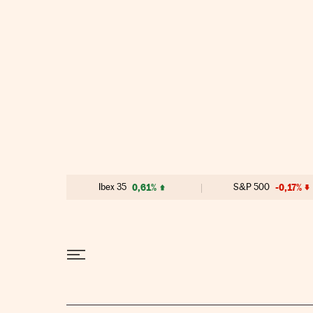
Ir al contenido
Ibex 35
0,61%
S&P 500
-0,17%