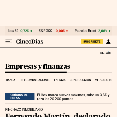
Ir al contenido
Ibex 35
0,72%
S&P 500
-0,09%
Petróleo Brent
2,98%
SUSCRÍBETE
Empresas y finanzas
BANCA
TELECOMUNICACIONES
ENERGIA
CONSTRUCCIÓN
MERCADO INMOB
El Ibex marca nuevos máximos, sube un 0,6% y
CRÓNICA DE
BOLSA
roza los 20.200 puntos
PINCHAZO INMOBILIARIO