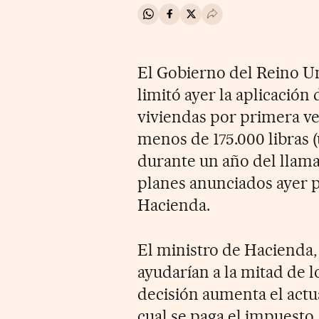
Compartir en Whatsapp
Compartir en Facebook
Compartir en Twitter
Desplegar Redes Soci
El Gobierno del Reino U
limitó ayer la aplicació
viviendas por primera ve
menos de 175.000 libras 
durante un año del llama
planes anunciados ayer p
Hacienda.
El ministro de Hacienda, 
ayudarían a la mitad de 
decisión aumenta el actua
cual se paga el impuesto,