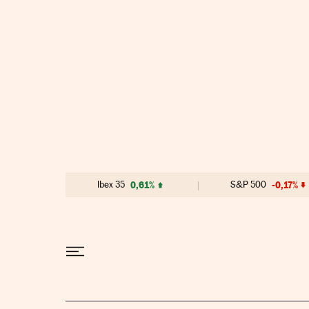
Ir al contenido
Ibex 35
0,61%
S&P 500
-0,17%