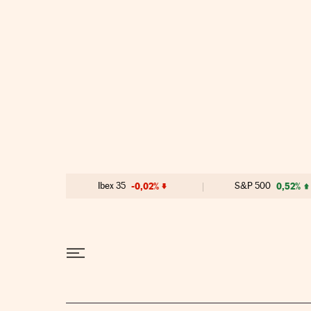
Ir al contenido
Ibex 35
-0,02%
S&P 500
0,52%