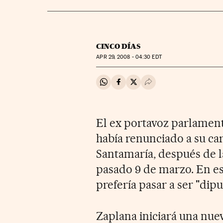
CINCO DÍAS
APR
29, 2008 - 04:30
EDT
Compartir en Whatsapp
Compartir en Facebook
Compartir en Twitter
Desplegar Redes Soci
El ex portavoz parlament
había renunciado a su car
Santamaría, después de la
pasado 9 de marzo. En 
prefería pasar a ser "dipu
Zaplana iniciará una nue