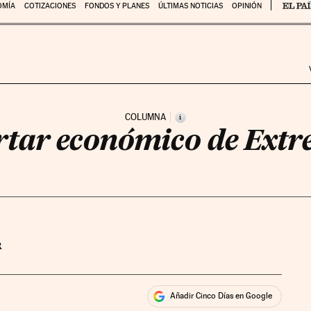
OMÍA
COTIZACIONES
FONDOS Y PLANES
ÚLTIMAS NOTICIAS
OPINIÓN
COLUMNA
i
ertar económico de Ext
R
Añadir Cinco Días en Google
ales