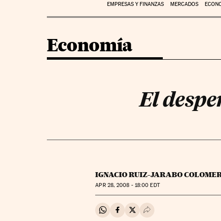
EMPRESAS Y FINANZAS
MERCADOS
ECON
Economía
El desp
IGNACIO RUIZ-JARABO COLOME
APR
28, 2008 - 18:00
EDT
Compartir en Whatsapp
Compartir en Facebook
Compartir en Twitter
Desplegar Redes Soci