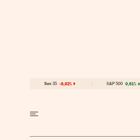
Ir al contenido
Ibex 35
-0,02%
S&P 500
0,61%