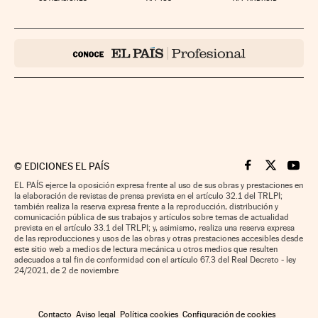
©
EDICIONES EL PAÍS
Cinco Días en F
Cinco Días e
Cinco 
EL PAÍS ejerce la oposición expresa frente al uso de sus obras y prestaciones en
la elaboración de revistas de prensa prevista en el artículo 32.1 del TRLPI;
también realiza la reserva expresa frente a la reproducción, distribución y
comunicación pública de sus trabajos y artículos sobre temas de actualidad
prevista en el artículo 33.1 del TRLPI; y, asimismo, realiza una reserva expresa
de las reproducciones y usos de las obras y otras prestaciones accesibles desde
este sitio web a medios de lectura mecánica u otros medios que resulten
adecuados a tal fin de conformidad con el artículo 67.3 del Real Decreto - ley
24/2021, de 2 de noviembre
Contacto
Aviso legal
Política cookies
Configuración de cookies