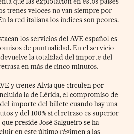
nta que las explotación en estos países
os trenes veloces no van siempre por
En la red italiana los índices son peores.
stacan los servicios del AVE español es
omisos de puntualidad. En el servicio
 devuelve la totalidad del importe del
 retrasa en más de cinco minutos.
AVE y trenes Alvia que circulen por
 incluida la de Lérida, el compromiso de
 del importe del billete cuando hay una
os y del 100% si el retraso es superior
que preside José Salgueiro se ha
cluir en este último régimen a las