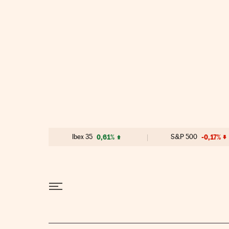
Ir al contenido
Ibex 35
0,61%
S&P 500
-0,17%