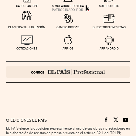
CALCULAR IRPF
SIMULADOR HIPOTECA
SUELDO NETO
PLANIFICA TU JUBILACIÓN
CAMBIO DIVISAS
DIRECTORIO EMPRESAS
COTIZACIONES
APP IOS
APP ANDROID
©
EDICIONES EL PAÍS
Cinco Días en F
Cinco Días e
Cinco 
EL PAÍS ejerce la oposición expresa frente al uso de sus obras y prestaciones en
la elaboración de revistas de prensa prevista en el artículo 32.1 del TRLPI;