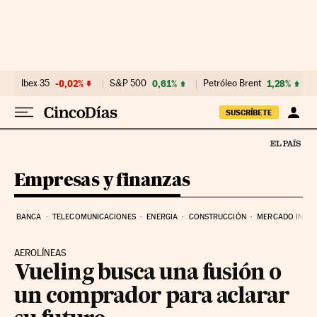
Ir al contenido
Ibex 35
-0,02%
S&P 500
0,61%
Petróleo Brent
1,28%
SUSCRÍBETE
Empresas y finanzas
BANCA
TELECOMUNICACIONES
ENERGIA
CONSTRUCCIÓN
MERCADO INMOB
AEROLÍNEAS
Vueling busca una fusión o
un comprador para aclarar