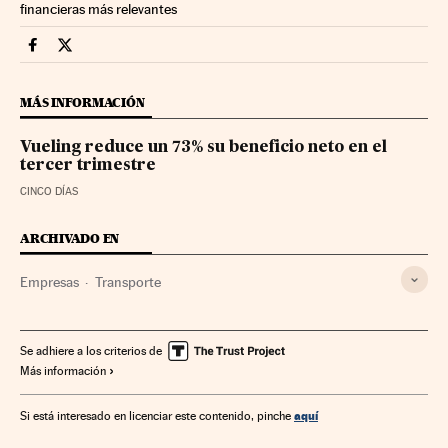
financieras más relevantes
Companias Cinco Días en Facebook
Companias Cinco Días en Twitter
MÁS INFORMACIÓN
Vueling reduce un 73% su beneficio neto en el
tercer trimestre
CINCO DÍAS
ARCHIVADO EN
Empresas
Transporte
Se adhiere a los criterios de
Más información
aquí
Si está interesado en licenciar este contenido, pinche