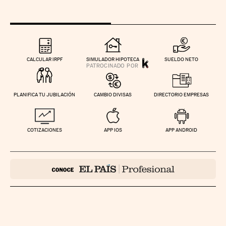
CALCULAR IRPF
SIMULADOR HIPOTECA
SUELDO NETO
PLANIFICA TU JUBILACIÓN
CAMBIO DIVISAS
DIRECTORIO EMPRESAS
COTIZACIONES
APP IOS
APP ANDROID