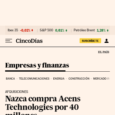
Ir al contenido
Ibex 35
-0,02%
S&P 500
0,61%
Petróleo Brent
1,28%
SUSCRÍBETE
Empresas y finanzas
BANCA
TELECOMUNICACIONES
ENERGIA
CONSTRUCCIÓN
MERCADO INMOB
AFQUISICIONES
Nazca compra Acens
Technologies por 40