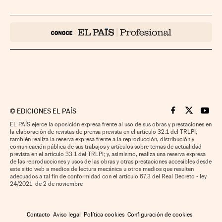
©
EDICIONES EL PAÍS
Cinco Días en F
Cinco Días e
Cinco 
EL PAÍS ejerce la oposición expresa frente al uso de sus obras y prestaciones en
la elaboración de revistas de prensa prevista en el artículo 32.1 del TRLPI;
también realiza la reserva expresa frente a la reproducción, distribución y
comunicación pública de sus trabajos y artículos sobre temas de actualidad
prevista en el artículo 33.1 del TRLPI; y, asimismo, realiza una reserva expresa
de las reproducciones y usos de las obras y otras prestaciones accesibles desde
este sitio web a medios de lectura mecánica u otros medios que resulten
adecuados a tal fin de conformidad con el artículo 67.3 del Real Decreto - ley
24/2021, de 2 de noviembre
Contacto
Aviso legal
Política cookies
Configuración de cookies