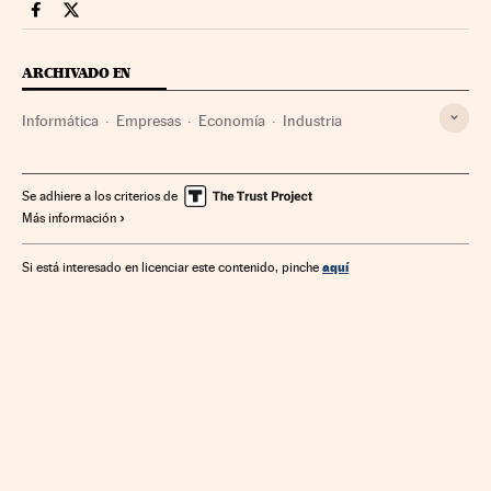
Companias Cinco Días en Facebook
Companias Cinco Días en Twitter
ARCHIVADO EN
Informática
Empresas
Economía
Industria
Se adhiere a los criterios de
Más información
aquí
Si está interesado en licenciar este contenido, pinche