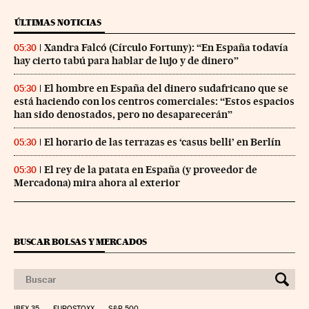
ÚLTIMAS NOTICIAS
Xandra Falcó (Círculo Fortuny): “En España todavía
05:30
hay cierto tabú para hablar de lujo y de dinero”
El hombre en España del dinero sudafricano que se
05:30
está haciendo con los centros comerciales: “Estos espacios
han sido denostados, pero no desaparecerán”
El horario de las terrazas es ‘casus belli’ en Berlín
05:30
El rey de la patata en España (y proveedor de
05:30
Mercadona) mira ahora al exterior
BUSCAR BOLSAS Y MERCADOS
IBEX 35
EUROSTOXX
S&P 500