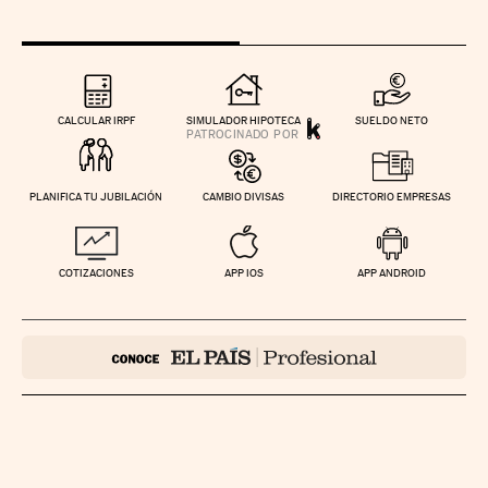
CALCULAR IRPF
SIMULADOR HIPOTECA
SUELDO NETO
PLANIFICA TU JUBILACIÓN
CAMBIO DIVISAS
DIRECTORIO EMPRESAS
COTIZACIONES
APP IOS
APP ANDROID