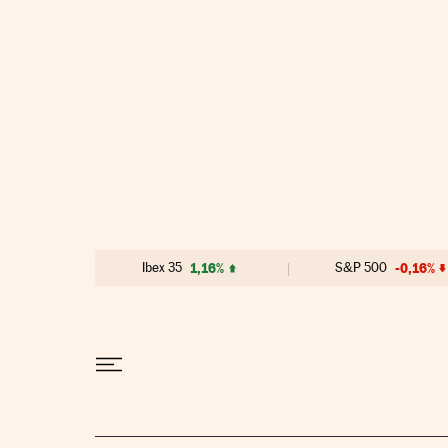
Ir al contenido
Ibex 35
1,16%
S&P 500
-0,16%