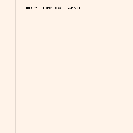
IBEX 35
EUROSTOXX
S&P 500