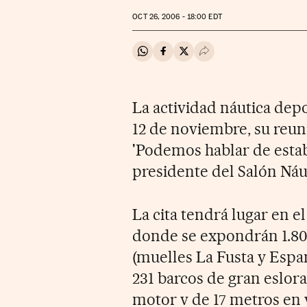
OCT
26, 2006 - 18:00
EDT
Compartir en Whatsapp
Compartir en Facebook
Compartir en Twitter
Desplegar Redes Soci
La actividad náutica depo
12 de noviembre, su reun
'Podemos hablar de estab
presidente del Salón Náu
La cita tendrá lugar en e
donde se expondrán 1.80
(muelles La Fusta y Esp
231 barcos de gran eslor
motor v de 17 metros en v