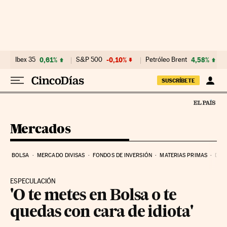
Ir al contenido
Ibex 35
0,61%
S&P 500
-0,10%
Petróleo Brent
4,58%
SUSCRÍBETE
Mercados
BOLSA
MERCADO DIVISAS
FONDOS DE INVERSIÓN
MATERIAS PRIMAS
DEU
ESPECULACIÓN
'O te metes en Bolsa o te
quedas con cara de idiota'