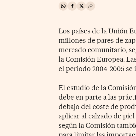
Compartir en Whatsapp
Compartir en Facebook
Compartir en Twitter
Desplegar Redes Soci
Los países de la Unión 
millones de pares de zapa
mercado comunitario, seg
la Comisión Europea. Las
el periodo 2004-2005 se
El estudio de la Comisión
debe en parte a las práct
debajo del coste de produ
aplicar al calzado de pie
según la Comisión tambié
para limitar las importa