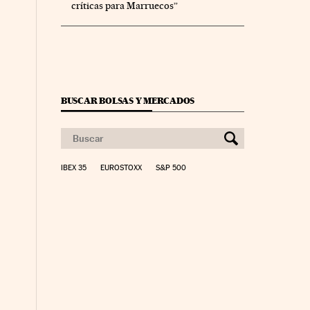
críticas para Marruecos”
co Días en Facebook
 Cinco Días en Twitter
BUSCAR BOLSAS Y MERCADOS
IBEX 35
EUROSTOXX
S&P 500