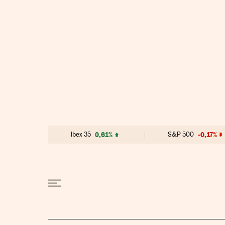
Ir al contenido
Ibex 35
0,61%
S&P 500
-0,17%