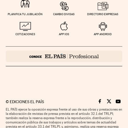
PLANIFICA TU JUBILACIÓN
CAMBIO DIVISAS
DIRECTORIO EMPRESAS
COTIZACIONES
APP IOS
APP ANDROID
©
EDICIONES EL PAÍS
Cinco Días en F
Cinco Días e
Cinco 
EL PAÍS ejerce la oposición expresa frente al uso de sus obras y prestaciones en
la elaboración de revistas de prensa prevista en el artículo 32.1 del TRLPI;
también realiza la reserva expresa frente a la reproducción, distribución y
comunicación pública de sus trabajos y artículos sobre temas de actualidad
prevista en el artículo 33.1 del TRLPI; y, asimismo, realiza una reserva expresa