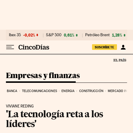
Ir al contenido
Ibex 35
-0,02%
S&P 500
0,61%
Petróleo Brent
1,28%
SUSCRÍBETE
Empresas y finanzas
BANCA
TELECOMUNICACIONES
ENERGIA
CONSTRUCCIÓN
MERCADO INMOB
VIVIANE REDING
'La tecnología reta a los
líderes'