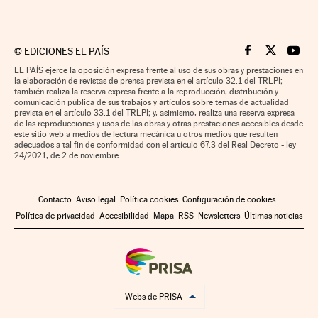
©
EDICIONES EL PAÍS
Cinco Días en F
Cinco Días e
Cinco 
EL PAÍS ejerce la oposición expresa frente al uso de sus obras y prestaciones en
la elaboración de revistas de prensa prevista en el artículo 32.1 del TRLPI;
también realiza la reserva expresa frente a la reproducción, distribución y
comunicación pública de sus trabajos y artículos sobre temas de actualidad
prevista en el artículo 33.1 del TRLPI; y, asimismo, realiza una reserva expresa
de las reproducciones y usos de las obras y otras prestaciones accesibles desde
este sitio web a medios de lectura mecánica u otros medios que resulten
adecuados a tal fin de conformidad con el artículo 67.3 del Real Decreto - ley
24/2021, de 2 de noviembre
Contacto
Aviso legal
Política cookies
Configuración de cookies
Política de privacidad
Accesibilidad
Mapa
RSS
Newsletters
Últimas noticias
Webs de PRISA