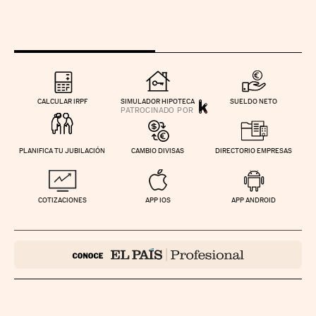
CALCULAR IRPF
SIMULADOR HIPOTECA
SUELDO NETO
PLANIFICA TU JUBILACIÓN
CAMBIO DIVISAS
DIRECTORIO EMPRESAS
COTIZACIONES
APP IOS
APP ANDROID