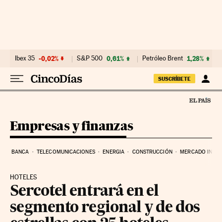
Ir al contenido
Ibex 35
-0,02%
S&P 500
0,61%
Petróleo Brent
1,28%
SUSCRÍBETE
Empresas y finanzas
BANCA
TELECOMUNICACIONES
ENERGIA
CONSTRUCCIÓN
MERCADO INMOB
HOTELES
Sercotel entrará en el
segmento regional y de dos