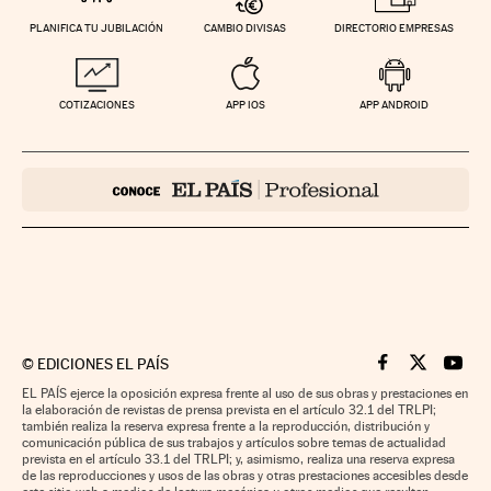
PLANIFICA TU JUBILACIÓN
CAMBIO DIVISAS
DIRECTORIO EMPRESAS
COTIZACIONES
APP IOS
APP ANDROID
©
EDICIONES EL PAÍS
Cinco Días en F
Cinco Días e
Cinco 
EL PAÍS ejerce la oposición expresa frente al uso de sus obras y prestaciones en
la elaboración de revistas de prensa prevista en el artículo 32.1 del TRLPI;
también realiza la reserva expresa frente a la reproducción, distribución y
comunicación pública de sus trabajos y artículos sobre temas de actualidad
prevista en el artículo 33.1 del TRLPI; y, asimismo, realiza una reserva expresa
de las reproducciones y usos de las obras y otras prestaciones accesibles desde