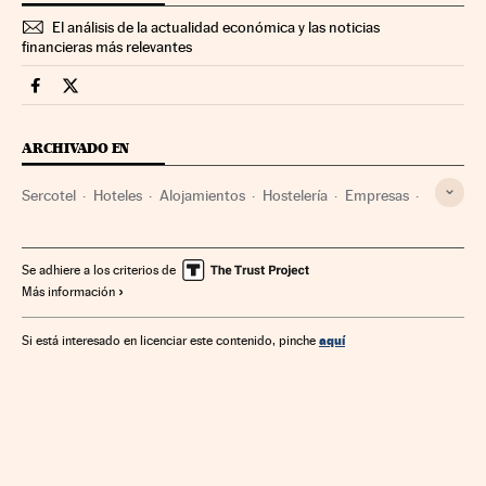
El análisis de la actualidad económica y las noticias
financieras más relevantes
Companias Cinco Días en Facebook
Companias Cinco Días en Twitter
ARCHIVADO EN
Sercotel
Hoteles
Alojamientos
Hostelería
Empresas
Turismo
Economía
Se adhiere a los criterios de
Más información
aquí
Si está interesado en licenciar este contenido, pinche