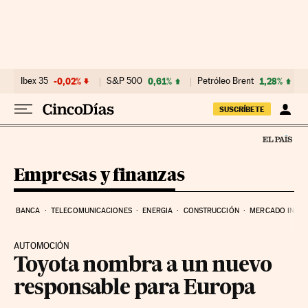
Ir al contenido
Ibex 35
-0,02%
S&P 500
0,61%
Petróleo Brent
1,28%
SUSCRÍBETE
Empresas y finanzas
BANCA
TELECOMUNICACIONES
ENERGIA
CONSTRUCCIÓN
MERCADO INMOB
AUTOMOCIÓN
Toyota nombra a un nuevo
responsable para Europa