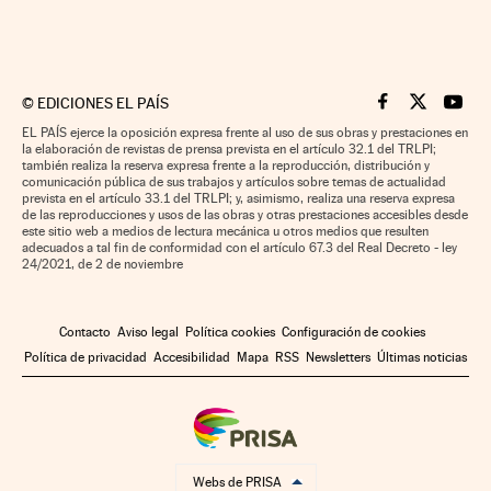
©
EDICIONES EL PAÍS
Cinco Días en F
Cinco Días e
Cinco 
EL PAÍS ejerce la oposición expresa frente al uso de sus obras y prestaciones en
la elaboración de revistas de prensa prevista en el artículo 32.1 del TRLPI;
también realiza la reserva expresa frente a la reproducción, distribución y
comunicación pública de sus trabajos y artículos sobre temas de actualidad
prevista en el artículo 33.1 del TRLPI; y, asimismo, realiza una reserva expresa
de las reproducciones y usos de las obras y otras prestaciones accesibles desde
este sitio web a medios de lectura mecánica u otros medios que resulten
adecuados a tal fin de conformidad con el artículo 67.3 del Real Decreto - ley
24/2021, de 2 de noviembre
Contacto
Aviso legal
Política cookies
Configuración de cookies
Política de privacidad
Accesibilidad
Mapa
RSS
Newsletters
Últimas noticias
Webs de PRISA