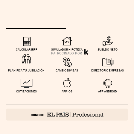
CALCULAR IRPF
SIMULADOR HIPOTECA
SUELDO NETO
PLANIFICA TU JUBILACIÓN
CAMBIO DIVISAS
DIRECTORIO EMPRESAS
COTIZACIONES
APP IOS
APP ANDROID